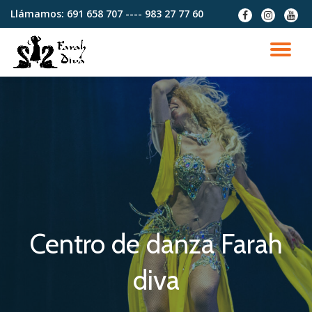
Llámamos:
691 658 707 ---- 983 27 77 60
fa-
fa-
fa-
facebook
instagram
youtu
Saltar
contenido
CA
NA
Centro de danza Farah
diva