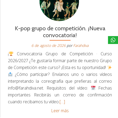
A
K-pop grupo de competición. ¡Nueva
convocatoria!
6 de agosto de 2026
por
Farahdiva
¡
Convocatoria Grupo de Competición · Curso
2026/2027 ¿Te gustaría formar parte de nuestro Grupo
de Competición este curso? ¡Esta es tu oportunidad!
¿Cómo participar? Envíanos uno o varios vídeos
interpretando la coreografía que prefieras al correo
info@farahdiva.net. Requisitos del vídeo:
Fechas
importantes Recibirás un correo de confirmación
Leer
cuando recibamos tu vídeo.
[…]
más
K-
Leer más
sobre
pop